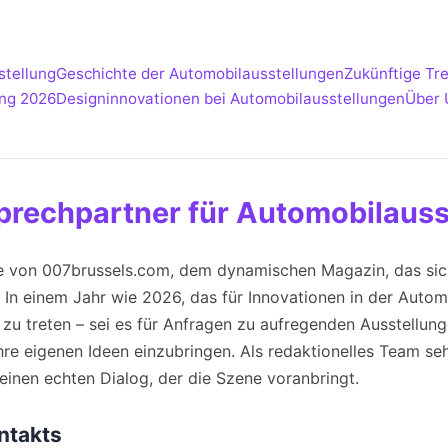
stellung
Geschichte der Automobilausstellungen
Zukünftige Tr
ung 2026
Designinnovationen bei Automobilausstellungen
Über 
sprechpartner für Automobilaus
e von 007brussels.com, dem dynamischen Magazin, das sich 
In einem Jahr wie 2026, das für Innovationen in der Automo
g zu treten – sei es für Anfragen zu aufregenden Ausstellu
hre eigenen Ideen einzubringen. Als redaktionelles Team seh
einen echten Dialog, der die Szene voranbringt.
ontakts